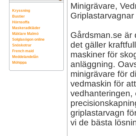
Minigrävare, Ved
Kryssning
Griplastarvagnar
Bustier
Hörnsoffa
Maskeradkläder
Gårdsman.se är di
Mäklare Malmö
Solglasögon online
det gäller kraftfu
Snöskotrar
French maid
maskiner för sko
Meddelandelån
anläggning. Oav
Möhippa
minigrävare för d
vedmaskin för att
vedhanteringen, e
precisionskapning
griplastarvagn fö
vi de bästa lösni