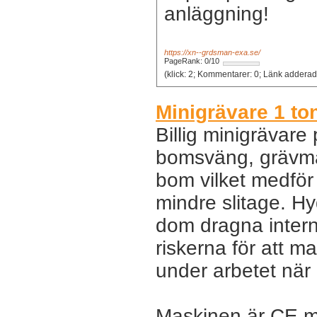
anläggning!
https://xn--grdsman-exa.se/
PageRank: 0/10
Minigrävare 1 t
Billig minigrävare
bomsväng, grävma
bom vilket medför 
mindre slitage. Hy
dom dragna intern
riskerna för att m
under arbetet när
Maskinen är CE m