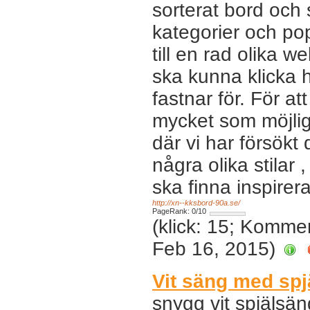
sorterat bord och s
kategorier och popu
till en rad olika w
ska kunna klicka
fastnar för. För a
mycket som möjligt
där vi har försökt 
några olika stilar
ska finna inspirer
http://xn--kksbord-90a.se/
PageRank: 0/10
(klick: 15; Komme
Feb 16, 2015)
Vit säng med spj
snygg vit spjälsä