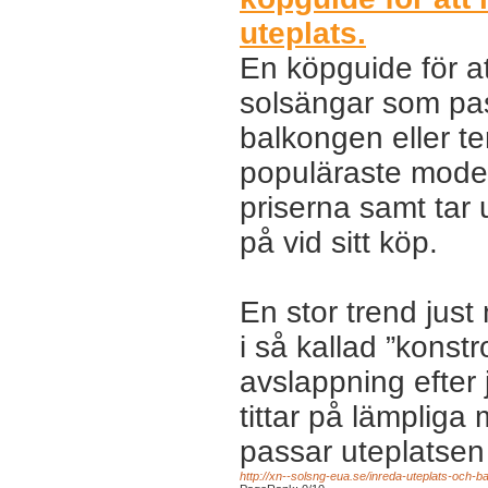
uteplats.
En köpguide för at
solsängar som pass
balkongen eller te
populäraste mode
priserna samt tar
på vid sitt köp.
En stor trend just
i så kallad ”konstr
avslappning efter j
tittar på lämpliga 
passar uteplatsen o
http://xn--solsng-eua.se/inreda-uteplats-och-b