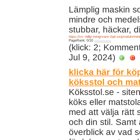
Lämplig maskin so
mindre och medel
stubbar, häckar, 
https://xn--billig-minigrvare-2qb.se/produkt/m
PageRank: 0/10
(klick: 2; Kommen
Jul 9, 2024)
klicka här för k
köksstol och mat
Köksstol.se - siten
köks eller matstol
med att välja rätt 
och din stil. Samt
överblick av vad s