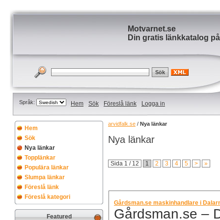
Motvarnet.se
Din gratis länkkatalog på
Språk:
Hem
Sök
Föreslå länk
Logga in
arvidfalk.se
/
Nya länkar
Hem
Nya länkar
Sök
Nya länkar
Topplänkar
Sida 1 / 12
1
2
3
4
5
>
»
Populära länkar
Slumpa länkar
Föreslå länk
Föreslå kategori
Gårdsman.se maskinhandlare i Dalar
Gårdsman.se – D
Featured