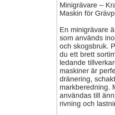
Minigrävare – Kra
Maskin för Grävp
En minigrävare ä
som används ino
och skogsbruk. P
du ett brett sort
ledande tillverk
maskiner är perfe
dränering, schak
markberedning. M
användas till änn
rivning och lastni