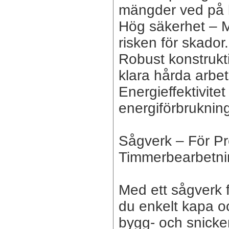
mängder ved på k
Hög säkerhet – M
risken för skador.
Robust konstrukt
klara hårda arbe
Energieffektivite
energiförbruknin
Sågverk – För Pr
Timmerbearbetni
Med ett sågverk
du enkelt kapa oc
bygg- och snicke