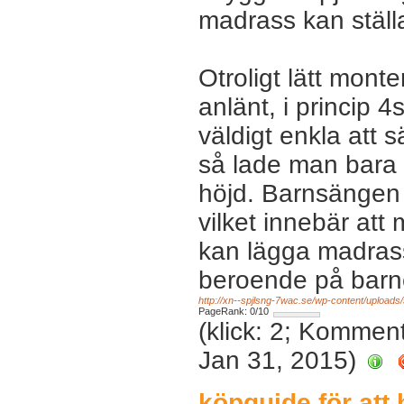
madrass kan ställa
Otroligt lätt mont
anlänt, i princip 4
väldigt enkla att
så lade man bara 
höjd. Barnsängen 
vilket innebär att
kan lägga madras
beroende på barn
http://xn--spjlsng-7wac.se/wp-content/uploa
PageRank: 0/10
(klick: 2; Kommen
Jan 31, 2015)
köpguide för att h