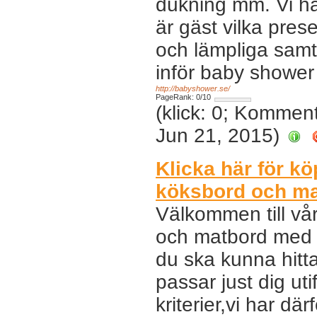
dukning mm. Vi ha
är gäst vilka pres
och lämpliga samt
inför baby shower
http://babyshower.se/
PageRank: 0/10
(klick: 0; Kommen
Jun 21, 2015)
Klicka här för k
köksbord och m
Välkommen till vå
och matbord med ti
du ska kunna hitt
passar just dig ut
kriterier,vi har dä