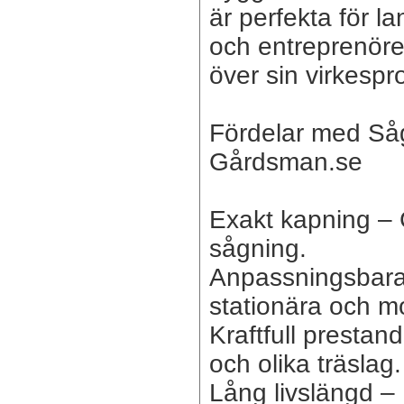
är perfekta för l
och entreprenörer 
över sin virkespr
Fördelar med Såg
Gårdsman.se
Exakt kapning – 
sågning.
Anpassningsbara
stationära och mo
Kraftfull prestan
och olika träslag.
Lång livslängd – 