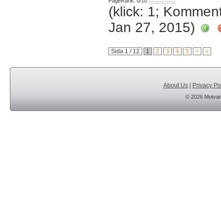
PageRank: 0/10
(klick: 1; Kommen
Jan 27, 2015)
Sida 1 / 12
1
2
3
4
5
>
»
About Us
|
Privacy Po
© 2026 Motvar