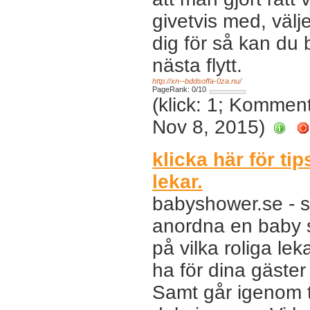
givetvis med, välje
dig för så kan du
nästa flytt.
http://xn--bddsoffa-0za.nu/
PageRank: 0/10
(klick: 1; Kommen
Nov 8, 2015)
klicka här för t
lekar.
babyshower.se - s
anordna en baby sh
på vilka roliga lek
ha för dina gäste
Samt går igenom t