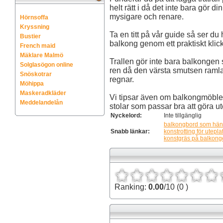
helt rätt i då det inte bara gör
mysigare och renare.
Hörnsoffa
Kryssning
Ta en titt på vår guide så ser du
Bustier
balkong genom ett praktiskt klic
French maid
Mäklare Malmö
Trallen gör inte bara balkongen 
Solglasögon online
ren då den värsta smutsen ramlar
Snöskotrar
regnar.
Möhippa
Maskeradkläder
Vi tipsar även om balkongmöbler
Meddelandelån
stolar som passar bra att göra 
Nyckelord:
Inte tillgänglig
balkongbord som hän
Snabb länkar:
konstrotting för utepla
konstgräs på balkon
Ranking:
0.00
/10 (0 )