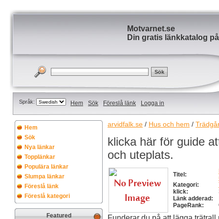
Motvarnet.se
Din gratis länkkatalog på
Språk:
Hem
Sök
Föreslå länk
Logga in
arvidfalk.se
/
Hus och hem
/
Trädgå
Hem
Sök
klicka här för guide at
Nya länkar
och uteplats.
Topplänkar
Populära länkar
Titel:
Slumpa länkar
Kategori:
Föreslå länk
klick:
Föreslå kategori
Länk adderad:
PageRank:
Featured
Funderar du på att lägga trätrall