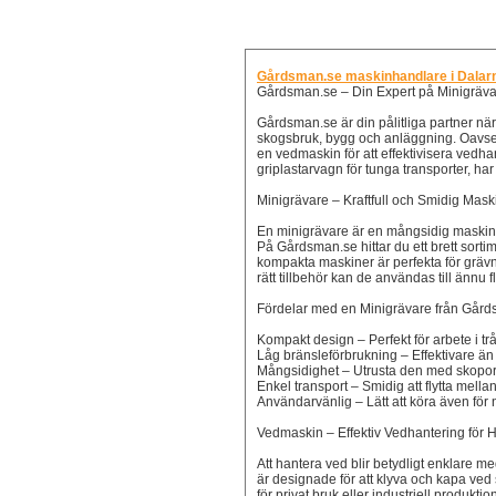
Gårdsman.se maskinhandlare i Dalar
Gårdsman.se – Din Expert på Minigräva
Gårdsman.se är din pålitliga partner när 
skogsbruk, bygg och anläggning. Oavset
en vedmaskin för att effektivisera vedha
griplastarvagn för tunga transporter, har
Minigrävare – Kraftfull och Smidig Mask
En minigrävare är en mångsidig maski
På Gårdsman.se hittar du ett brett sorti
kompakta maskiner är perfekta för gräv
rätt tillbehör kan de användas till ännu f
Fördelar med en Minigrävare från Går
Kompakt design – Perfekt för arbete i t
Låg bränsleförbrukning – Effektivare än
Mångsidighet – Utrusta den med skopor
Enkel transport – Smidig att flytta mellan
Användarvänlig – Lätt att köra även för 
Vedmaskin – Effektiv Vedhantering för
Att hantera ved blir betydligt enklare
är designade för att klyva och kapa ved
för privat bruk eller industriell produkt