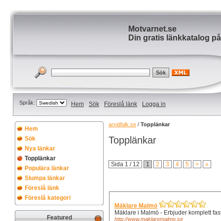
Motvarnet.se
Din gratis länkkatalog på
Språk:
Hem
Sök
Föreslå länk
Logga in
arvidfalk.se
/
Topplänkar
Hem
Topplänkar
Sök
Nya länkar
Topplänkar
Sida 1 / 12
1
2
3
4
5
>
»
Populära länkar
Slumpa länkar
Föreslå länk
Föreslå kategori
Mäklare Malmö
Mäklare i Malmö - Erbjuder komplett fasti
Featured
http://www.maklaremalmo.se