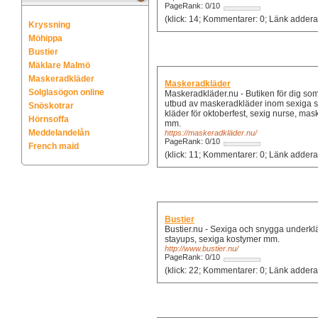
PageRank: 0/10
(klick: 14; Kommentarer
Kryssning
Möhippa
Bustier
Mäklare Malmö
Maskeradkläder
Maskeradkläder
Solglasögon online
Maskeradkläder.nu - Butiken för dig som 
utbud av maskeradkläder inom sexiga sj
Snöskotrar
kläder för oktoberfest, sexig nurse, ma
Hörnsoffa
mm.
Meddelandelån
https://maskeradkläder.nu/
PageRank: 0/10
French maid
Bustier
Bustier.nu - Sexiga och snygga underkläder
stayups, sexiga kostymer mm.
http://www.bustier.nu/
PageRank: 0/10
(klick: 22; Kommentarer: