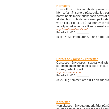
Hörnsoffa
Hörnsoffa.se - Största utbudet på nätet 
hörnsoffa här, sortera på popularitet, s
nätets bästa möbelbutiker och sorterat 
att den hörnsoffa du ser överst på först
valt att titta lite extra på. Du har även 
för att på det sättet se vilken hörnsoffa vi
http://xn--hrnsoffa-n4a.se/
PageRank: 0/10
(klick: 6; Kommentarer: 0
Corset.se - korsett - korsetter
Corset.se - Snygga och sexiga kvalitets u
sortiment inom korsetter, korsett, catsui
korsett, läder korsett
http://www.corset.se
PageRank: 0/10
(klick: 16; Kommentarer
Korsetter
Korsetter.se - Snygga underkläder på näte