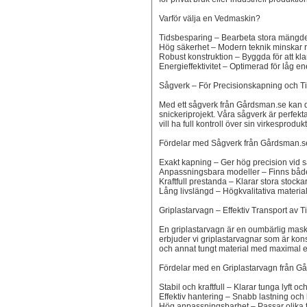
Varför välja en Vedmaskin?
Tidsbesparing – Bearbeta stora mängder
Hög säkerhet – Modern teknik minskar ri
Robust konstruktion – Byggda för att kl
Energieffektivitet – Optimerad för låg en
Sågverk – För Precisionskapning och 
Med ett sågverk från Gårdsman.se kan du
snickeriprojekt. Våra sågverk är perfek
vill ha full kontroll över sin virkesproduk
Fördelar med Sågverk från Gårdsman.s
Exakt kapning – Ger hög precision vid 
Anpassningsbara modeller – Finns både 
Kraftfull prestanda – Klarar stora stockar
Lång livslängd – Högkvalitativa material
Griplastarvagn – Effektiv Transport av 
En griplastarvagn är en oumbärlig mas
erbjuder vi griplastarvagnar som är kons
och annat tungt material med maximal eff
Fördelar med en Griplastarvagn från G
Stabil och kraftfull – Klarar tunga lyft o
Effektiv hantering – Snabb lastning och 
Hög anpassningsbarhet – Passar olika t