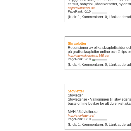
snygga och sexiga underkläder på nätet 
catsuit, babydoll, läderkorsetter, nylon
https://korsetter.se
PageRank: 0/10
Skraplotter
Recensioner av olika skraplottssidor och
på gratis skraplotter online och få tips o
http://www.skraplotter365.se/
PageRank: 2/10
(klick: 4; Kommentarer: 0
Stövletter
Stövletter
Stövletter.se - Välkommen till stövletter
bäste online butiker för att du enkelt ska 
MVH / Stövletter.se
http://stovletter.se/
PageRank: 0/10
(klick: 1; Kommentarer: 0