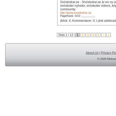
Snöskotrar.se - Snöskotrar.se är en ny s
snöskoter nyheter, snöskoter videos, kö
community.
http://www.snoskotrar.se
PageRank: 0/10
(klick: 4; Kommentarer: 0
Sida 1 / 12
1
2
3
4
5
>
»
About Us
|
Privacy Po
© 2026 Motvar