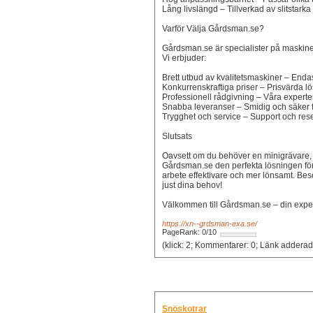
Lång livslängd – Tillverkad av slitstarka
Varför Välja Gårdsman.se?
Gårdsman.se är specialister på maskiner
Vi erbjuder:
Brett utbud av kvalitetsmaskiner – Enda
Konkurrenskraftiga priser – Prisvärda lö
Professionell rådgivning – Våra experter 
Snabba leveranser – Smidig och säker f
Trygghet och service – Support och rese
Slutsats
Oavsett om du behöver en minigrävare, 
Gårdsman.se den perfekta lösningen för 
arbete effektivare och mer lönsamt. Bes
just dina behov!
Välkommen till Gårdsman.se – din expe
https://xn--grdsman-exa.se/
PageRank: 0/10
Snöskotrar