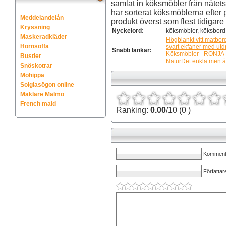
samlat in köksmöbler från nätet
har sorterat köksmöblerna efter
Meddelandelån
produkt överst som flest tidigare 
Kryssning
Nyckelord:
köksmöbler, köksbord,
Maskeradkläder
Högblankt vitt matbor
Hörnsoffa
svart ekfaner med ut
Snabb länkar:
Köksmöbler - RONJA B
Bustier
NaturDet enkla men ä
Snöskotrar
Möhippa
Solglasögon online
Mäklare Malmö
French maid
Ranking:
0.00
/10 (0 )
Kommenta
Författar