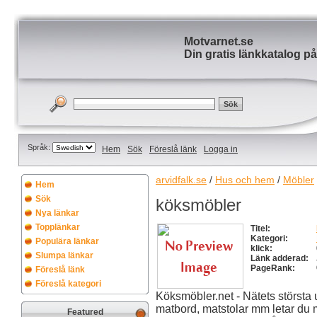
Motvarnet.se
Din gratis länkkatalog på
Språk:
Hem
Sök
Föreslå länk
Logga in
arvidfalk.se
/
Hus och hem
/
Möbler
Hem
Sök
köksmöbler
Nya länkar
Topplänkar
Titel:
Kategori:
Populära länkar
klick:
Slumpa länkar
Länk adderad:
PageRank:
Föreslå länk
Föreslå kategori
Köksmöbler.net - Nätets största
matbord, matstolar mm letar du möb
Featured