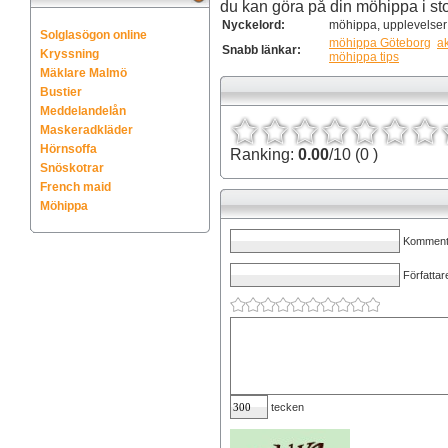
du kan göra på din möhippa i s
Nyckelord:
möhippa, upplevelser
Solglasögon online
möhippa Göteborg
ak
Snabb länkar:
Kryssning
möhippa tips
Mäklare Malmö
Bustier
Meddelandelån
Maskeradkläder
Hörnsoffa
Ranking:
0.00
/10 (0 )
Snöskotrar
French maid
Möhippa
Kommenta
Författar
tecken