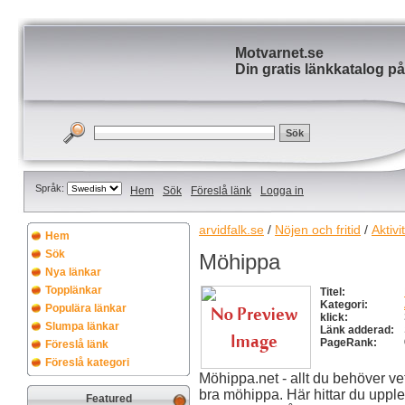
Motvarnet.se
Din gratis länkkatalog på
Språk:
Hem
Sök
Föreslå länk
Logga in
arvidfalk.se
/
Nöjen och fritid
/
Aktivi
Hem
Sök
Möhippa
Nya länkar
Topplänkar
Titel:
Kategori:
Populära länkar
klick:
Slumpa länkar
Länk adderad:
PageRank:
Föreslå länk
Föreslå kategori
Möhippa.net - allt du behöver vet
bra möhippa. Här hittar du upple
Featured