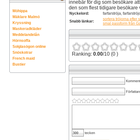
innebär för dig som besökare att 
den som flest tidigare besökare val
Möhippa
Nyckelord:
farfarströja, farfarströj
Mäklare Malmö
sortera tröjorna efter
Snabb länkar:
Kryssning
smal passform från G
Maskeradkläder
Meddelandelån
Hörnsoffa
Solglasögon online
Snöskotrar
Ranking:
0.00
/10 (0 )
French maid
Bustier
Kommenta
Författar
tecken