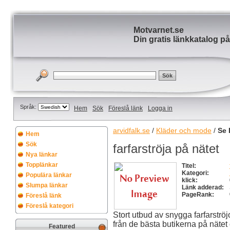
Motvarnet.se
Din gratis länkkatalog på
Språk:
Hem
Sök
Föreslå länk
Logga in
arvidfalk.se
/
Kläder och mode
/
Se 
Hem
Sök
farfarströja på nätet
Nya länkar
Topplänkar
Titel:
Kategori:
Populära länkar
klick:
Slumpa länkar
Länk adderad:
PageRank:
Föreslå länk
Föreslå kategori
Stort utbud av snygga farfarströjo
från de bästa butikerna på nätet 
Featured