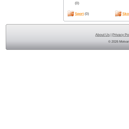
(0)
Sport
(0)
Sko
About Us
|
Privacy Po
© 2026 Motvar