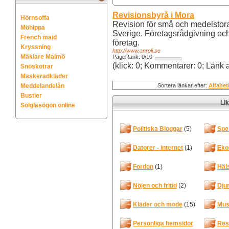
Revisionsbyrå i Mora
Hörnsoffa
Revision för små och medelstora
Möhippa
Sverige. Företagsrådgivning och
French maid
företag.
Kryssning
http://www.anroli.se
Mäklare Malmö
PageRank: 0/10
(klick: 0; Kommentarer: 0; Länk
Snöskotrar
Maskeradkläder
Meddelandelån
Sortera länkar efter:
Alfabet
Bustier
Li
Solglasögon online
Politiska Bloggar
(5)
Spe
Datorer - internet
(1)
Eko
Fordon
(1)
Häl
Nöjen och fritid
(2)
Dju
Kläder och mode
(15)
Mus
Personliga hemsidor
Res