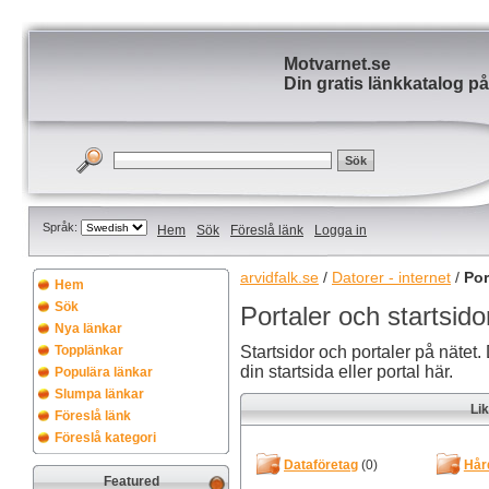
Motvarnet.se
Din gratis länkkatalog på
Språk:
Hem
Sök
Föreslå länk
Logga in
arvidfalk.se
/
Datorer - internet
/
Por
Hem
Sök
Portaler och startsido
Nya länkar
Topplänkar
Startsidor och portaler på nätet. 
din startsida eller portal här.
Populära länkar
Slumpa länkar
Li
Föreslå länk
Föreslå kategori
Dataföretag
(0)
Hår
Featured