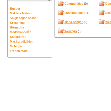
Communities
(0)
Do
Bustier
Länkkataloger
(1)
Sök
Mäklare Malmö
Solglasögon online
Tjäna pengar
(0)
Web
Kryssning
Hörnsoffa
Webbyrå
(0)
Meddelandelån
Snöskotrar
Maskeradkläder
Möhippa
French maid